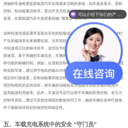
准确的车速检测是新能源汽车实现诸多功能的基础，如车速表显示、巡航
控制、制动能量回收等。霍尔开关式轮速传感器作为一种常用的车速检测
可以介绍下你们的产品么？
装置，在新能源汽车中发挥着精确 “测量仪” 的作用。
这种轮速传感器通常安装在车轮的轮毂或传动轴上，通过感应车轮旋转时
产生的磁场变化来测量轮速。当车轮转动时，传感器中的霍尔元件会产生
与轮速成正比的脉冲信号，这些信号经过处理后可以准确计算出车辆的行
驶速度。基于准确的车速信息，车辆的电子控制单元（ECU）可以实现多
种功能的精确控制。例如，在巡航控制模式下，ECU 根据设定的巡航速度
和实际车速，通过调节电机的输出功率或制动系统的制动力，使车辆保持
稳定的行驶速度；在制动能量回收过程中，ECU 根据车速的变化情况，合
理控制电机的反转扭矩，将车辆的动能转化为电能并回收存储到电池中，
提高能源利用效率。此外，车速信号还可以用于车辆的防滑控制、牵引力
控制等系统，通过与其他传感器的数据协同工作，确保车辆在各种行驶条
件下都能保持良好的操控性和稳定性。
五、车载充电系统中的安全 “守门员”