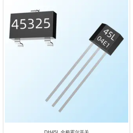
DH45L 全极霍尔开关